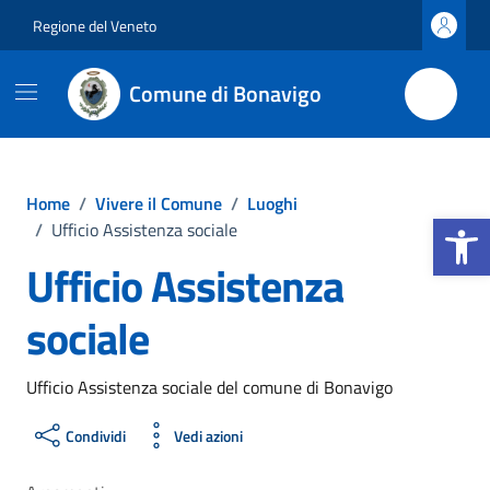
Vai ai contenuti
Vai al footer
Regione del Veneto
Comune di Bonavigo
Home
/
Vivere il Comune
/
Luoghi
Apri la b
/
Ufficio Assistenza sociale
Ufficio Assistenza
sociale
Ufficio Assistenza sociale del comune di Bonavigo
Condividi
Vedi azioni