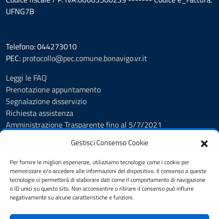
UFNG7B
Telefono: 044273010
PEC:
protocollo@pec.comune.bonavigo.vr.it
Leggi le FAQ
Prenotazione appuntamento
Segnalazione disservizio
Richiesta assistenza
Amministrazione Trasparente fino al 5/7/2021
Amministrazione Trasparente dal 5/7/2021
Gestisci Consenso Cookie
Albo Pretorio
Cookie Policy
Per fornire le migliori esperienze, utilizziamo tecnologie come i cookie per
Informativa privacy
memorizzare e/o accedere alle informazioni del dispositivo. Il consenso a queste
tecnologie ci permetterà di elaborare dati come il comportamento di navigazione
Dichiarazione di accessibilità
o ID unici su questo sito. Non acconsentire o ritirare il consenso può influire
Note legali
negativamente su alcune caratteristiche e funzioni.
Feedback