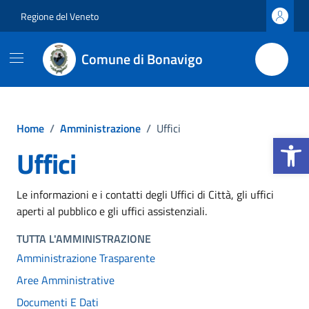
Vai ai contenuti
Vai al footer
Regione del Veneto
Comune di Bonavigo
Home
/
Amministrazione
/
Uffici
Apri la b
Uffici
Le informazioni e i contatti degli Uffici di Città, gli uffici
aperti al pubblico e gli uffici assistenziali.
TUTTA L'AMMINISTRAZIONE
Amministrazione Trasparente
Aree Amministrative
Documenti E Dati