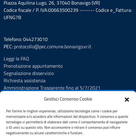
Piazza Aquilina Lugo, 26, 37040 Bonavigo (VR)
Codice fiscale / P. IVA:00663500239 ------- Codice e_Fattura:
UFNG7B
Telefono: 044273010
PEC:
protocollo@pec.comune.bonavigo.vr.it
Leggi le FAQ
Prenotazione appuntamento
Segnalazione disservizio
Richiesta assistenza
Amministrazione Trasparente fino al 5/7/2021
Amministrazione Trasparente dal 5/7/2021
Gestisci Consenso Cookie
Albo Pretorio
Cookie Policy
Per fornire le migliori esperienze, utilizziamo tecnologie come i cookie per
Informativa privacy
memorizzare e/o accedere alle informazioni del dispositivo. Il consenso a queste
tecnologie ci permetterà di elaborare dati come il comportamento di navigazione
Dichiarazione di accessibilità
o ID unici su questo sito. Non acconsentire o ritirare il consenso può influire
Note legali
negativamente su alcune caratteristiche e funzioni.