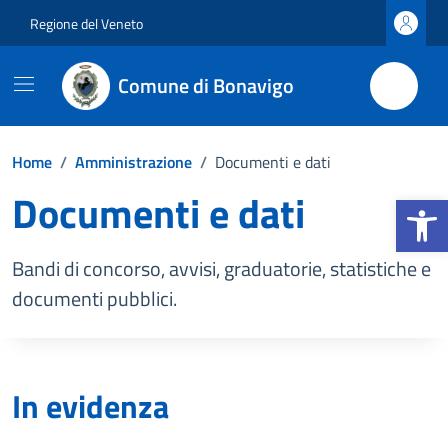
Vai ai contenuti
Vai al footer
Regione del Veneto
Comune di Bonavigo
Home
/
Amministrazione
/
Documenti e dati
Documenti e dati
Apri la b
Bandi di concorso, avvisi, graduatorie, statistiche e
documenti pubblici.
In evidenza