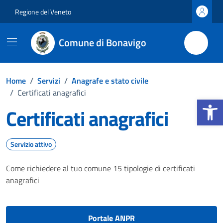
Vai ai contenuti
Vai al footer
Regione del Veneto
Comune di Bonavigo
Home
/
Servizi
/
Anagrafe e stato civile
/
Certificati anagrafici
Apri la b
Certificati anagrafici
Servizio attivo
Come richiedere al tuo comune 15 tipologie di certificati
anagrafici
Portale ANPR