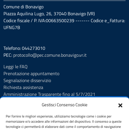
Comune di Bonavigo
Piazza Aquilina Lugo, 26, 37040 Bonavigo (VR)
Codice fiscale / P. IVA:00663500239 ------- Codice e_Fattura:
UFNG7B
Telefono: 044273010
PEC:
protocollo@pec.comune.bonavigo.vr.it
Leggi le FAQ
Prenotazione appuntamento
Segnalazione disservizio
Richiesta assistenza
Amministrazione Trasparente fino al 5/7/2021
Amministrazione Trasparente dal 5/7/2021
Gestisci Consenso Cookie
Albo Pretorio
Cookie Policy
Per fornire le migliori esperienze, utilizziamo tecnologie come i cookie per
Informativa privacy
memorizzare e/o accedere alle informazioni del dispositivo. Il consenso a queste
tecnologie ci permetterà di elaborare dati come il comportamento di navigazione
Dichiarazione di accessibilità