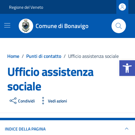
Vai ai contenuti
Vai al footer
Regione del Veneto
Comune di Bonavigo
Home
/
Punti di contatto
/
Ufficio assistenza sociale
Apri la b
Ufficio assistenza
sociale
Condividi
Vedi azioni
INDICE DELLA PAGINA