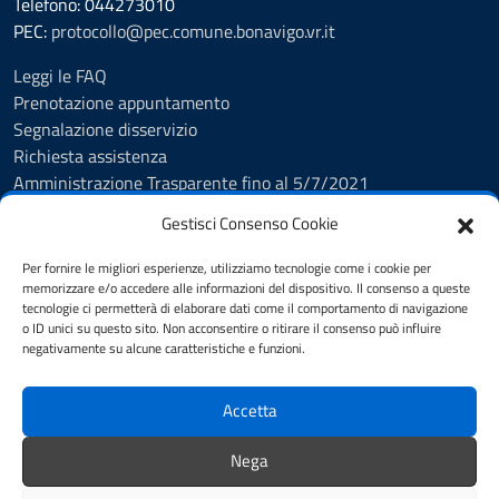
Telefono: 044273010
PEC:
protocollo@pec.comune.bonavigo.vr.it
Leggi le FAQ
Prenotazione appuntamento
Segnalazione disservizio
Richiesta assistenza
Amministrazione Trasparente fino al 5/7/2021
Amministrazione Trasparente dal 5/7/2021
Gestisci Consenso Cookie
Albo Pretorio
Cookie Policy
Per fornire le migliori esperienze, utilizziamo tecnologie come i cookie per
Informativa privacy
memorizzare e/o accedere alle informazioni del dispositivo. Il consenso a queste
tecnologie ci permetterà di elaborare dati come il comportamento di navigazione
Dichiarazione di accessibilità
o ID unici su questo sito. Non acconsentire o ritirare il consenso può influire
Note legali
negativamente su alcune caratteristiche e funzioni.
Feedback
Accetta
SEGUICI SU
Nega
Facebook