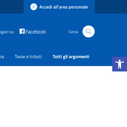
Accedi all'area personale
Facebook
eguici su:
Cerca
Apri la b
zia
Tasse e tributi
Tutti gli argomenti