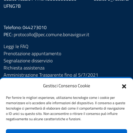
UFNG7B
Telefono: 044273010
PEC:
protocollo@pec.comune.bonavigo.vr.it
Leggi le FAQ
Prenotazione appuntamento
Segnalazione disservizio
Richiesta assistenza
Amministrazione Trasparente fino al 5/7/2021
Amministrazione Trasparente dal 5/7/2021
Gestisci Consenso Cookie
Albo Pretorio
Cookie Policy
Per fornire le migliori esperienze, utilizziamo tecnologie come i cookie per
Informativa privacy
memorizzare e/o accedere alle informazioni del dispositivo. Il consenso a queste
tecnologie ci permetterà di elaborare dati come il comportamento di navigazione
Dichiarazione di accessibilità
o ID unici su questo sito. Non acconsentire o ritirare il consenso può influire
Note legali
negativamente su alcune caratteristiche e funzioni.
Feedback