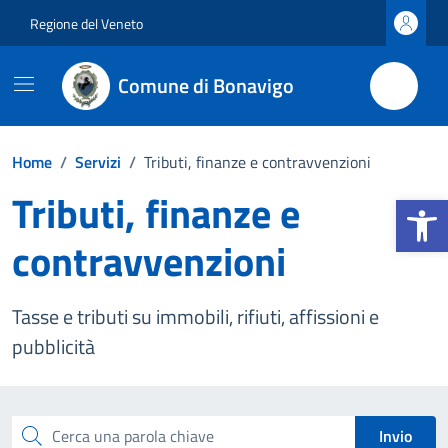
Vai ai contenuti
Vai al footer
Regione del Veneto
Comune di Bonavigo
Home
/
Servizi
/
Tributi, finanze e contravvenzioni
Tributi, finanze e
Apri la b
contravvenzioni
Tasse e tributi su immobili, rifiuti, affissioni e
pubblicità
Esplora tutti i servizi
Cerca una parola chiave
Invio