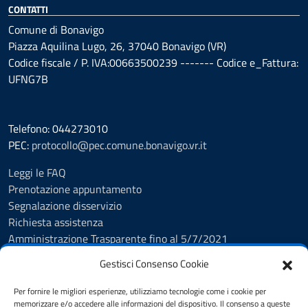
CONTATTI
Comune di Bonavigo
Piazza Aquilina Lugo, 26, 37040 Bonavigo (VR)
Codice fiscale / P. IVA:00663500239 ------- Codice e_Fattura:
UFNG7B
Telefono: 044273010
PEC:
protocollo@pec.comune.bonavigo.vr.it
Leggi le FAQ
Prenotazione appuntamento
Segnalazione disservizio
Richiesta assistenza
Amministrazione Trasparente fino al 5/7/2021
Amministrazione Trasparente dal 5/7/2021
Gestisci Consenso Cookie
Albo Pretorio
Cookie Policy
Per fornire le migliori esperienze, utilizziamo tecnologie come i cookie per
Informativa privacy
memorizzare e/o accedere alle informazioni del dispositivo. Il consenso a queste