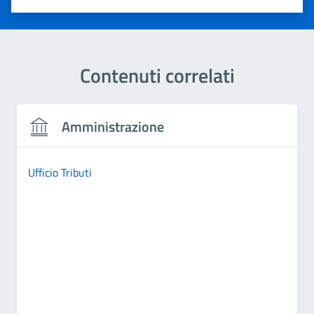
Valuta 1 stelle su 5
Valuta 2 stelle su 5
Valuta 3 stelle su 5
Valuta 4 stelle su 5
Valuta 5 stelle su 5
Contenuti correlati
Amministrazione
Ufficio Tributi