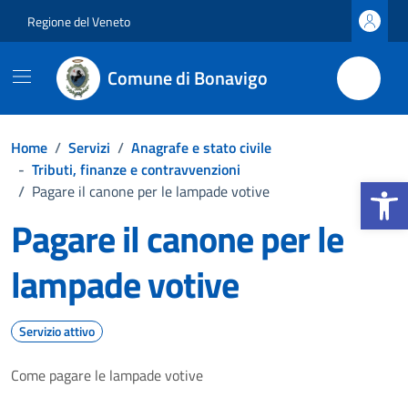
Vai ai contenuti
Vai al footer
Regione del Veneto
Comune di Bonavigo
Home
/
Servizi
/
Anagrafe e stato civile
-
Tributi, finanze e contravvenzioni
Apri la b
/
Pagare il canone per le lampade votive
Pagare il canone per le
lampade votive
Servizio attivo
Come pagare le lampade votive