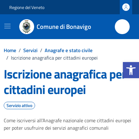
Vai ai contenuti
Vai al footer
Regione del Veneto
Comune di Bonavigo
Home
/
Servizi
/
Anagrafe e stato civile
/
Iscrizione anagrafica per cittadini europei
Apri la b
Iscrizione anagrafica per
cittadini europei
Servizio attivo
Come iscriversi all’Anagrafe nazionale come cittadini europei
per poter usufruire dei servizi anagrafici comunali