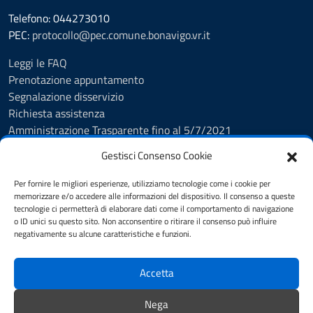
Telefono: 044273010
PEC:
protocollo@pec.comune.bonavigo.vr.it
Leggi le FAQ
Prenotazione appuntamento
Segnalazione disservizio
Richiesta assistenza
Amministrazione Trasparente fino al 5/7/2021
Amministrazione Trasparente dal 5/7/2021
Gestisci Consenso Cookie
Albo Pretorio
Cookie Policy
Per fornire le migliori esperienze, utilizziamo tecnologie come i cookie per
Informativa privacy
memorizzare e/o accedere alle informazioni del dispositivo. Il consenso a queste
tecnologie ci permetterà di elaborare dati come il comportamento di navigazione
Dichiarazione di accessibilità
o ID unici su questo sito. Non acconsentire o ritirare il consenso può influire
Note legali
negativamente su alcune caratteristiche e funzioni.
Feedback
Accetta
SEGUICI SU
Nega