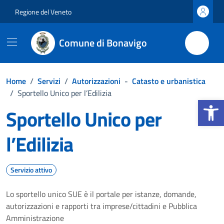
Vai ai contenuti
Vai al footer
Regione del Veneto
Comune di Bonavigo
Home
/
Servizi
/
Autorizzazioni
-
Catasto e urbanistica
/
Sportello Unico per l’Edilizia
Apri la b
Sportello Unico per
l’Edilizia
Servizio attivo
Lo sportello unico SUE è il portale per istanze, domande,
autorizzazioni e rapporti tra imprese/cittadini e Pubblica
Amministrazione