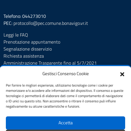
Telefono: 044273010
PEC:
protocollo@pec.comune.bonavigo.vr.it
Leggi le FAQ
Prenotazione appuntamento
Segnalazione disservizio
Richiesta assistenza
Amministrazione Trasparente fino al 5/7/2021
Amministrazione Trasparente dal 5/7/2021
Gestisci Consenso Cookie
Albo Pretorio
Cookie Policy
Per fornire le migliori esperienze, utilizziamo tecnologie come i cookie per
Informativa privacy
memorizzare e/o accedere alle informazioni del dispositivo. Il consenso a queste
tecnologie ci permetterà di elaborare dati come il comportamento di navigazione
Dichiarazione di accessibilità
o ID unici su questo sito. Non acconsentire o ritirare il consenso può influire
Note legali
negativamente su alcune caratteristiche e funzioni.
Feedback
Accetta