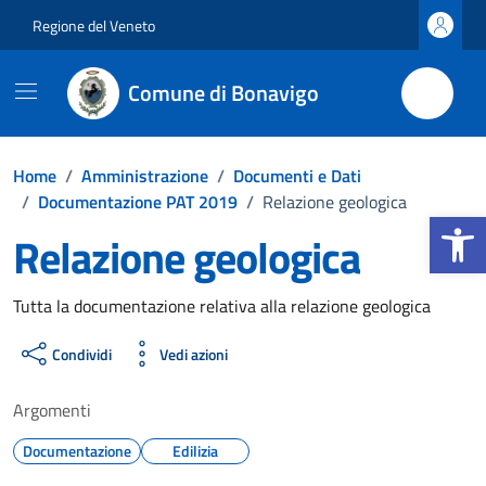
Vai ai contenuti
Vai al footer
Regione del Veneto
Comune di Bonavigo
Home
/
Amministrazione
/
Documenti e Dati
/
Documentazione PAT 2019
/
Relazione geologica
Apri la b
Relazione geologica
Dettagli del documento
Tutta la documentazione relativa alla relazione geologica
Condividi
Vedi azioni
Argomenti
Documentazione
Edilizia