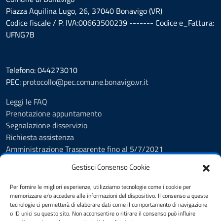
Piazza Aquilina Lugo, 26, 37040 Bonavigo (VR)
Codice fiscale / P. IVA:00663500239 ------- Codice e_Fattura:
UFNG7B
Telefono: 044273010
PEC:
protocollo@pec.comune.bonavigo.vr.it
Leggi le FAQ
Prenotazione appuntamento
Segnalazione disservizio
Richiesta assistenza
Amministrazione Trasparente fino al 5/7/2021
Amministrazione Trasparente dal 5/7/2021
Gestisci Consenso Cookie
Albo Pretorio
Cookie Policy
Per fornire le migliori esperienze, utilizziamo tecnologie come i cookie per
Informativa privacy
memorizzare e/o accedere alle informazioni del dispositivo. Il consenso a queste
tecnologie ci permetterà di elaborare dati come il comportamento di navigazione
Dichiarazione di accessibilità
o ID unici su questo sito. Non acconsentire o ritirare il consenso può influire
Note legali