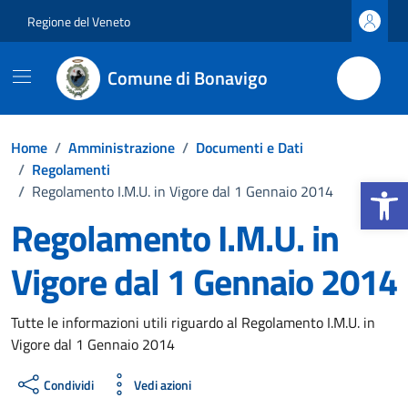
Vai ai contenuti
Vai al footer
Regione del Veneto
Comune di Bonavigo
Home
/
Amministrazione
/
Documenti e Dati
/
Regolamenti
Apri la b
/
Regolamento I.M.U. in Vigore dal 1 Gennaio 2014
Regolamento I.M.U. in
Vigore dal 1 Gennaio 2014
Dettagli del documento
Tutte le informazioni utili riguardo al Regolamento I.M.U. in
Vigore dal 1 Gennaio 2014
Condividi
Vedi azioni