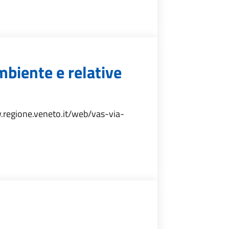
mbiente e relative
ww.regione.veneto.it/web/vas-via-