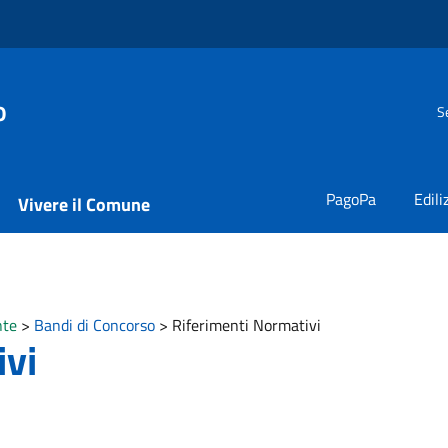
o
S
PagoPa
Edili
Vivere il Comune
nte
>
Bandi di Concorso
>
Riferimenti Normativi
ivi