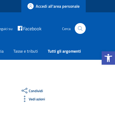
Accedi all'area personale
Facebook
eguici su:
Cerca
Apri la b
zia
Tasse e tributi
Tutti gli argomenti
Condividi
Vedi azioni