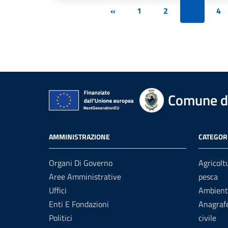
«
1
2
3
4
Comune d
AMMINISTRAZIONE
CATEGORI
Organi Di Governo
Agricolt
Aree Amministrative
pesca
Uffici
Ambient
Enti E Fondazioni
Anagrafe
Politici
civile