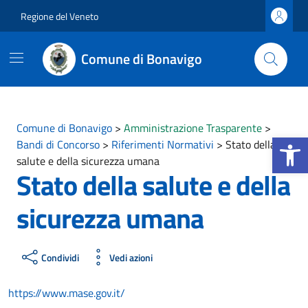
Vai ai contenuti
Vai al footer
Regione del Veneto
Comune di Bonavigo
Comune di Bonavigo
>
Amministrazione Trasparente
>
Apri la b
Bandi di Concorso
>
Riferimenti Normativi
>
Stato della
salute e della sicurezza umana
Stato della salute e della
sicurezza umana
Condividi
Vedi azioni
https://www.mase.gov.it/