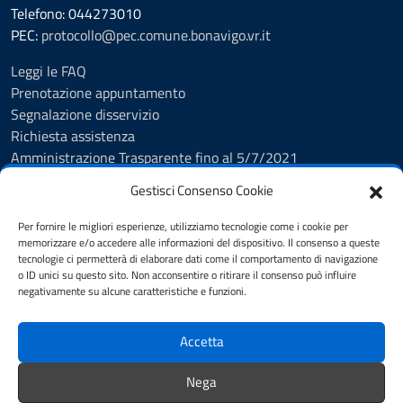
Telefono: 044273010
PEC:
protocollo@pec.comune.bonavigo.vr.it
Leggi le FAQ
Prenotazione appuntamento
Segnalazione disservizio
Richiesta assistenza
Amministrazione Trasparente fino al 5/7/2021
Amministrazione Trasparente dal 5/7/2021
Gestisci Consenso Cookie
Albo Pretorio
Cookie Policy
Per fornire le migliori esperienze, utilizziamo tecnologie come i cookie per
Informativa privacy
memorizzare e/o accedere alle informazioni del dispositivo. Il consenso a queste
tecnologie ci permetterà di elaborare dati come il comportamento di navigazione
Dichiarazione di accessibilità
o ID unici su questo sito. Non acconsentire o ritirare il consenso può influire
Note legali
negativamente su alcune caratteristiche e funzioni.
Feedback
Accetta
SEGUICI SU
Nega
Facebook