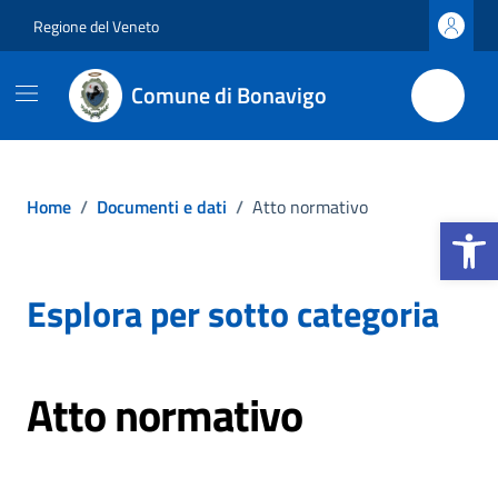
Vai ai contenuti
Vai al footer
Regione del Veneto
Comune di Bonavigo
Home
/
Documenti e dati
/
Atto normativo
Apri la b
Esplora per sotto categoria
Atto normativo