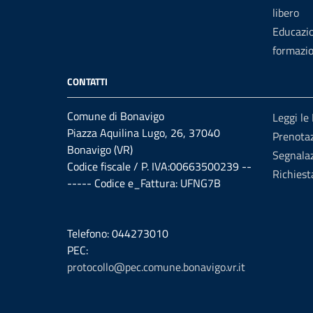
libero
Educazi
formazi
CONTATTI
Comune di Bonavigo
Leggi le
Piazza Aquilina Lugo, 26, 37040
Prenota
Bonavigo (VR)
Segnalaz
Codice fiscale / P. IVA:00663500239 --
Richiest
----- Codice e_Fattura: UFNG7B
Telefono: 044273010
PEC:
protocollo@pec.comune.bonavigo.vr.it