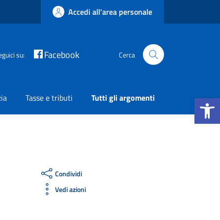
Accedi all'area personale
Facebook
eguici su:
Cerca
Apri la b
zia
Tasse e tributi
Tutti gli argomenti
Condividi
Vedi azioni