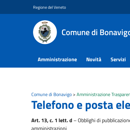
Vai ai contenuti
Vai al footer
Regione del Veneto
Comune di Bonavig
Amministrazione
Novità
Servizi
Comune di Bonavigo
>
Amministrazione Traspare
Telefono e posta el
Art. 13, c. 1 lett. d
– Obblighi di pubblicazion
amministrazioni