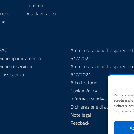
Turismo
one e
Vita lavorativa
one
 FAQ
Amministrazione Trasparente fi
zione appuntamento
5/7/2021
ione disservizio
Amministrazione Trasparente d
a assistenza
5/7/2021
Albo Pretorio
Cookie Policy
Per fornire l
Informativa privacy
accedere alle
elaborare dat
Dichiarazione di accessibilità
o ritirare il 
Note legali
Feedback
Ac