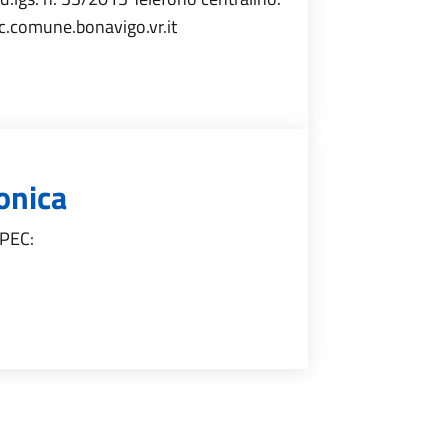
.comune.bonavigo.vr.it
onica
o PEC: