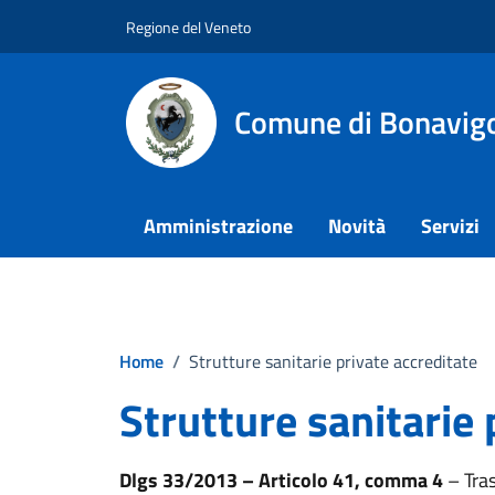
Vai ai contenuti
Vai al footer
Regione del Veneto
Comune di Bonavig
Amministrazione
Novità
Servizi
Home
/
Strutture sanitarie private accreditate
Strutture sanitarie 
Dlgs 33/2013 – Articolo 41, comma 4
– Tras