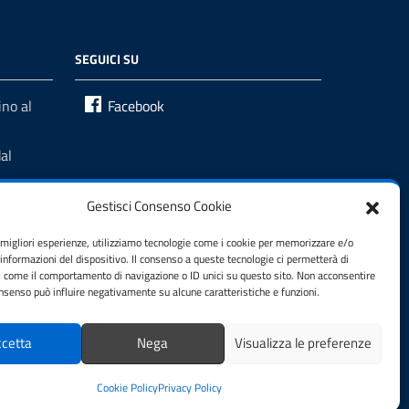
SEGUICI SU
no al
Facebook
al
Gestisci Consenso Cookie
e migliori esperienze, utilizziamo tecnologie come i cookie per memorizzare e/o
 informazioni del dispositivo. Il consenso a queste tecnologie ci permetterà di
i come il comportamento di navigazione o ID unici su questo sito. Non acconsentire
consenso può influire negativamente su alcune caratteristiche e funzioni.
cetta
Nega
Visualizza le preferenze
Cookie Policy
Privacy Policy