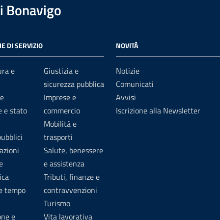
i Bonavigo
E DI SERVIZIO
NOVITÀ
ura e
Giustizia e
Notizie
sicurezza pubblica
Comunicati
e
Imprese e
Avvisi
 e stato
commercio
Iscrizione alla Newsletter
Mobilità e
pubblici
trasporti
azioni
Salute, benessere
e
e assistenza
ica
Tributi, finanze e
 e tempo
contravvenzioni
Turismo
one e
Vita lavorativa