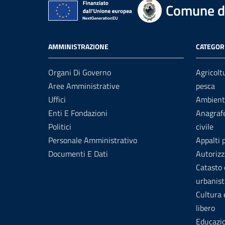
Comune d
AMMINISTRAZIONE
CATEGORI
Organi Di Governo
Agricolt
Aree Amministrative
pesca
Uffici
Ambient
Enti E Fondazioni
Anagrafe
Politici
civile
Personale Amministrativo
Appalti 
Documenti E Dati
Autorizz
Catasto 
urbanist
Cultura
libero
Educazi