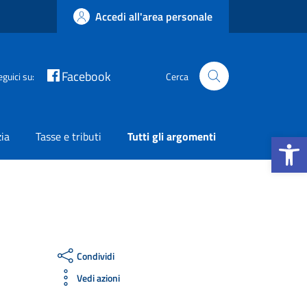
Accedi all'area personale
Facebook
eguici su:
Cerca
Apri la b
zia
Tasse e tributi
Tutti gli argomenti
Condividi
Vedi azioni