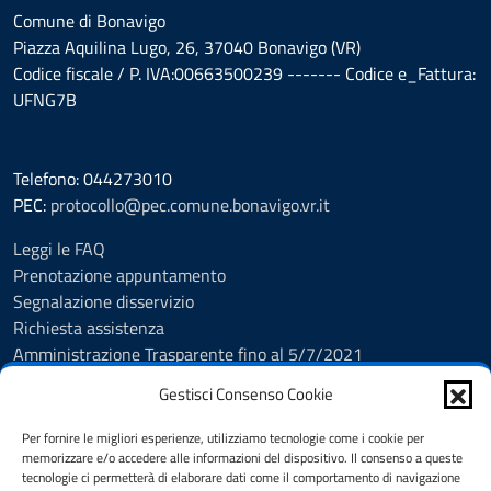
Comune di Bonavigo
Piazza Aquilina Lugo, 26, 37040 Bonavigo (VR)
Codice fiscale / P. IVA:00663500239 ------- Codice e_Fattura:
UFNG7B
Telefono: 044273010
PEC:
protocollo@pec.comune.bonavigo.vr.it
Leggi le FAQ
Prenotazione appuntamento
Segnalazione disservizio
Richiesta assistenza
Amministrazione Trasparente fino al 5/7/2021
Amministrazione Trasparente dal 5/7/2021
Gestisci Consenso Cookie
Albo Pretorio
Cookie Policy
Per fornire le migliori esperienze, utilizziamo tecnologie come i cookie per
Informativa privacy
memorizzare e/o accedere alle informazioni del dispositivo. Il consenso a queste
tecnologie ci permetterà di elaborare dati come il comportamento di navigazione
Dichiarazione di accessibilità