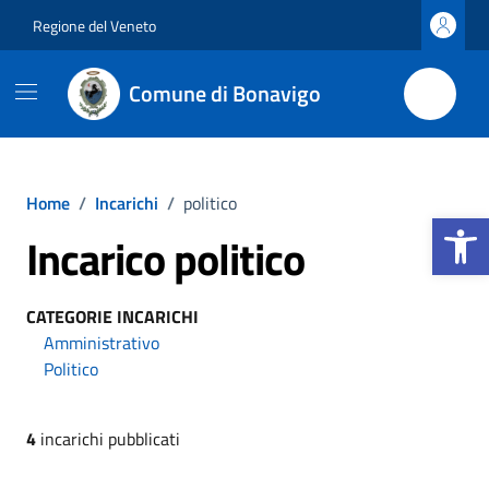
Vai ai contenuti
Vai al footer
Regione del Veneto
Comune di Bonavigo
Home
/
Incarichi
/
politico
Apri la b
Incarico politico
CATEGORIE INCARICHI
Amministrativo
Politico
4
incarichi pubblicati