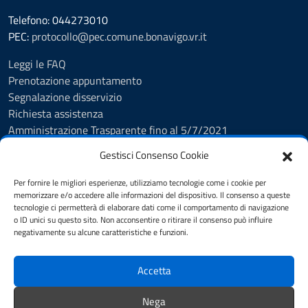
Telefono: 044273010
PEC:
protocollo@pec.comune.bonavigo.vr.it
Leggi le FAQ
Prenotazione appuntamento
Segnalazione disservizio
Richiesta assistenza
Amministrazione Trasparente fino al 5/7/2021
Amministrazione Trasparente dal 5/7/2021
Gestisci Consenso Cookie
Albo Pretorio
Cookie Policy
Per fornire le migliori esperienze, utilizziamo tecnologie come i cookie per
Informativa privacy
memorizzare e/o accedere alle informazioni del dispositivo. Il consenso a queste
tecnologie ci permetterà di elaborare dati come il comportamento di navigazione
Dichiarazione di accessibilità
o ID unici su questo sito. Non acconsentire o ritirare il consenso può influire
Note legali
negativamente su alcune caratteristiche e funzioni.
Feedback
Accetta
SEGUICI SU
Nega