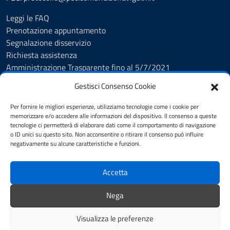
Leggi le FAQ
Prenotazione appuntamento
Segnalazione disservizio
Richiesta assistenza
Amministrazione Trasparente fino al 5/7/2021
Amministrazione Trasparente dal 5/7/2021
Gestisci Consenso Cookie
Albo Pretorio
Cookie Policy
Per fornire le migliori esperienze, utilizziamo tecnologie come i cookie per
Informativa privacy
memorizzare e/o accedere alle informazioni del dispositivo. Il consenso a queste
tecnologie ci permetterà di elaborare dati come il comportamento di navigazione
Dichiarazione di accessibilità
o ID unici su questo sito. Non acconsentire o ritirare il consenso può influire
Note legali
negativamente su alcune caratteristiche e funzioni.
Feedback
Accetta
SEGUICI SU
Nega
Facebook
Visualizza le preferenze