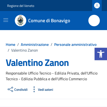
Vai ai contenuti
Vai al footer
Regione del Veneto
Comune di Bonavigo
Home
/
Amministrazione
/
Personale amministrativo
Apri la b
/
Valentino Zanon
Valentino Zanon
Responsabile Ufficio Tecnico - Edilizia Privata, dell'Ufficio
Tecnico - Edilizia Pubblica e dell'Ufficio Commercio
Condividi
Vedi azioni