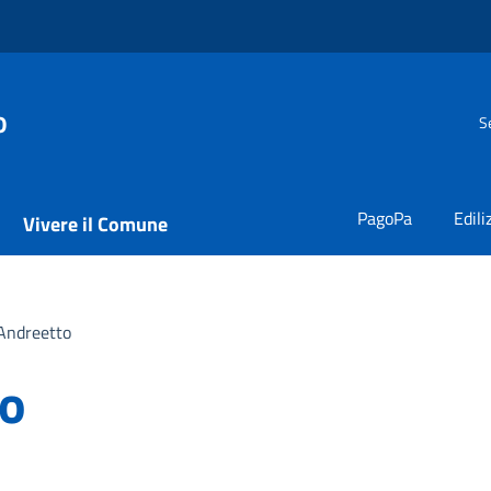
o
S
PagoPa
Edili
Vivere il Comune
 Andreetto
to