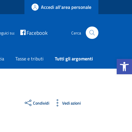
Accedi all'area personale
Facebook
eguici su:
Cerca
Apri la b
zia
Tasse e tributi
Tutti gli argomenti
Condividi
Vedi azioni