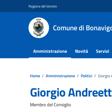
Vai ai contenuti
Vai al footer
Regione del Veneto
Comune di Bonavig
Amministrazione
Novità
Servizi
Home
/
Amministrazione
/
Politici
/
Giorgio
Giorgio Andreet
Membro del Consiglio