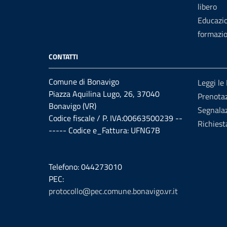
libero
Educazi
formazi
CONTATTI
Comune di Bonavigo
Leggi le
Piazza Aquilina Lugo, 26, 37040
Prenota
Bonavigo (VR)
Segnalaz
Codice fiscale / P. IVA:00663500239 --
Richiest
----- Codice e_Fattura: UFNG7B
Telefono: 044273010
PEC:
protocollo@pec.comune.bonavigo.vr.it