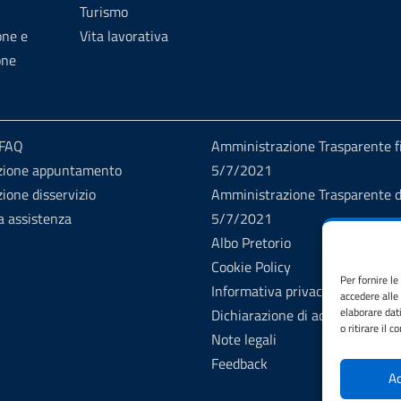
Turismo
one e
Vita lavorativa
one
 FAQ
Amministrazione Trasparente fi
zione appuntamento
5/7/2021
ione disservizio
Amministrazione Trasparente d
a assistenza
5/7/2021
Albo Pretorio
Cookie Policy
Per fornire l
Informativa privacy
accedere alle
elaborare dat
Dichiarazione di accessibilità
o ritirare il 
Note legali
Feedback
Ac