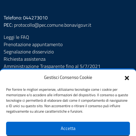
Telefono: 044273010
PEC:
protocollo@pec.comune.bonavigo.vr.it
Leggi le FAQ
Prenotazione appuntamento
Segnalazione disservizio
Richiesta assistenza
Amministrazione Trasparente fino al 5/7/2021
Amministrazione Trasparente dal 5/7/2021
Gestisci Consenso Cookie
Albo Pretorio
Cookie Policy
Per fornire le migliori esperienze, utilizziamo tecnologie come i cookie per
Informativa privacy
memorizzare e/o accedere alle informazioni del dispositivo. Il consenso a queste
tecnologie ci permetterà di elaborare dati come il comportamento di navigazione
Dichiarazione di accessibilità
o ID unici su questo sito. Non acconsentire o ritirare il consenso può influire
Note legali
negativamente su alcune caratteristiche e funzioni.
Feedback
Accetta