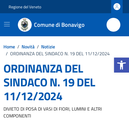
Vai ai contenuti
Vai al footer
Regione del Veneto
Comune di Bonavigo
Home
/
Novità
/
Notizie
/
ORDINANZA DEL SINDACO N. 19 DEL 11/12/2024
Apri la b
ORDINANZA DEL
SINDACO N. 19 DEL
11/12/2024
Dettagli della notizia
DIVIETO DI POSA DI VASI DI FIORI, LUMINI E ALTRI
COMPONENTI