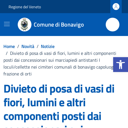
Vai ai contenuti
Vai al footer
Regione del Veneto
Comune di Bonavigo
Home
/
Novità
/
Notizie
/
Divieto di posa di vasi di fiori, lumini e altri componenti
Apri la b
posti dai concessionari sui marciapiedi antistanti I
loculi/cellette nei cimiteri comunali di bonavigo capoluogo e
frazione di orti
Divieto di posa di vasi di
fiori, lumini e altri
componenti posti dai