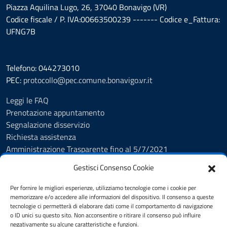
Piazza Aquilina Lugo, 26, 37040 Bonavigo (VR)
Codice fiscale / P. IVA:00663500239 ------- Codice e_Fattura:
UFNG7B
Telefono: 044273010
PEC:
protocollo@pec.comune.bonavigo.vr.it
Leggi le FAQ
Prenotazione appuntamento
Segnalazione disservizio
Richiesta assistenza
Amministrazione Trasparente fino al 5/7/2021
Amministrazione Trasparente dal 5/7/2021
Gestisci Consenso Cookie
Albo Pretorio
Cookie Policy
Per fornire le migliori esperienze, utilizziamo tecnologie come i cookie per
Informativa privacy
memorizzare e/o accedere alle informazioni del dispositivo. Il consenso a queste
tecnologie ci permetterà di elaborare dati come il comportamento di navigazione
Dichiarazione di accessibilità
o ID unici su questo sito. Non acconsentire o ritirare il consenso può influire
Note legali
negativamente su alcune caratteristiche e funzioni.