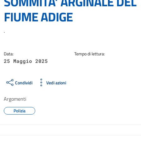
SOMMITA’ ARGINALE DEL
FIUME ADIGE
Dettagli della notizia
.
Data:
Tempo di lettura:
25 Maggio 2025
Condividi
Vedi azioni
Argomenti
Polizia