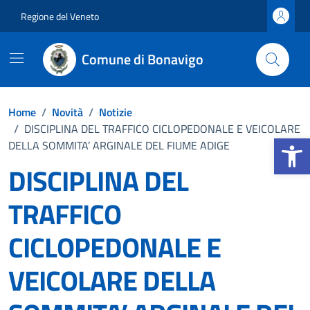
Vai ai contenuti
Vai al footer
Regione del Veneto
Comune di Bonavigo
Home
/
Novità
/
Notizie
/
DISCIPLINA DEL TRAFFICO CICLOPEDONALE E VEICOLARE
Apri la b
DELLA SOMMITA’ ARGINALE DEL FIUME ADIGE
DISCIPLINA DEL
TRAFFICO
CICLOPEDONALE E
VEICOLARE DELLA