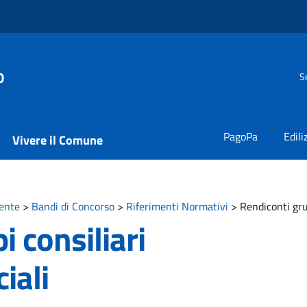
o
S
PagoPa
Edili
Vivere il Comune
ente
>
Bandi di Concorso
>
Riferimenti Normativi
>
Rendiconti grup
 consiliari
iali