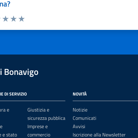
na?
1 stelle su 5
uta 2 stelle su 5
Valuta 3 stelle su 5
Valuta 4 stelle su 5
Valuta 5 stelle su 5
i Bonavigo
E DI SERVIZIO
NOVITÀ
ura e
Giustizia e
Notizie
sicurezza pubblica
Comunicati
e
Imprese e
Avvisi
 e stato
commercio
Iscrizione alla Newsletter