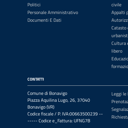
Politici
civile
Personale Amministrativo
Appalti 
Documenti E Dati
Autorizz
Catasto 
urbanist
Cultura
libero
Educazi
formazi
CONTATTI
Comune di Bonavigo
Leggi le
Piazza Aquilina Lugo, 26, 37040
Prenota
Bonavigo (VR)
Segnalaz
Codice fiscale / P. IVA:00663500239 --
Richiest
----- Codice e_Fattura: UFNG7B