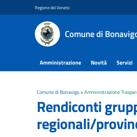
Vai ai contenuti
Vai al footer
Regione del Veneto
Comune di Bonavig
Amministrazione
Novità
Servizi
Comune di Bonavigo
>
Amministrazione Traspar
Rendiconti gruppi
regionali/provinc