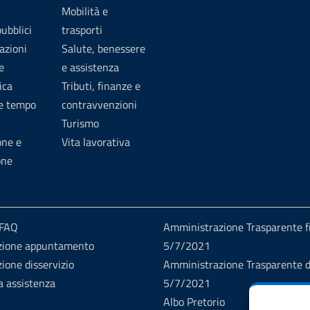
Mobilità e
pubblici
trasporti
azioni
Salute, benessere
e
e assistenza
ica
Tributi, finanze e
 e tempo
contravvenzioni
Turismo
one e
Vita lavorativa
one
 FAQ
Amministrazione Trasparente fi
zione appuntamento
5/7/2021
ione disservizio
Amministrazione Trasparente d
a assistenza
5/7/2021
Albo Pretorio