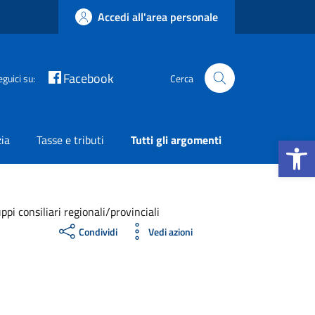
Accedi all'area personale
Facebook
eguici su:
Cerca
Apri la b
zia
Tasse e tributi
Tutti gli argomenti
pi consiliari regionali/provinciali
Condividi
Vedi azioni