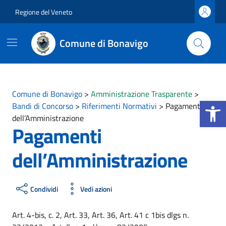
Vai ai contenuti
Vai al footer
Regione del Veneto
Comune di Bonavigo
Comune di Bonavigo
>
Amministrazione Trasparente
>
Apri la b
Bandi di Concorso
>
Riferimenti Normativi
>
Pagamenti
dell’Amministrazione
Pagamenti
dell’Amministrazione
Condividi
Vedi azioni
Art. 4-bis, c. 2, Art. 33, Art. 36, Art. 41 c 1bis dlgs n.