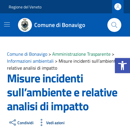
Vai ai contenuti
Vai al footer
Regione del Veneto
Comune di Bonavigo
Comune di Bonavigo
>
Amministrazione Trasparente
>
Apri la b
Informazioni ambientali
>
Misure incidenti sull’ambiente e
relative analisi di impatto
Misure incidenti
sull’ambiente e relative
analisi di impatto
Condividi
Vedi azioni