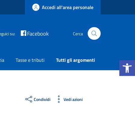
Accedi all'area personale
Facebook
eguici su:
Cerca
Apri la b
zia
Tasse e tributi
Tutti gli argomenti
Condividi
Vedi azioni