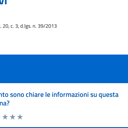
vi
t. 20, c. 3, d.lgs. n. 39/2013
to sono chiare le informazioni su questa
na?
1 stelle su 5
uta 2 stelle su 5
Valuta 3 stelle su 5
Valuta 4 stelle su 5
Valuta 5 stelle su 5