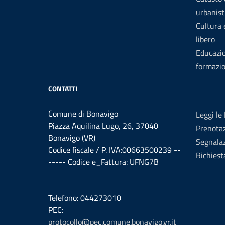
urbanist
Cultura
libero
Educazi
formazi
CONTATTI
Comune di Bonavigo
Leggi le
Piazza Aquilina Lugo, 26, 37040
Prenota
Bonavigo (VR)
Segnalaz
Codice fiscale / P. IVA:00663500239 --
Richiest
----- Codice e_Fattura: UFNG7B
Telefono: 044273010
PEC:
protocollo@pec.comune.bonavigo.vr.it