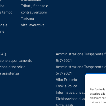
ica
Tributi, finanze e
 e tempo
contravvenzioni
Turismo
one e
Vita lavorativa
one
 FAQ
Amministrazione Trasparente fi
zione appuntamento
5/7/2021
ione disservizio
Amministrazione Trasparente d
a assistenza
5/7/2021
Albo Pretorio
Cookie Policy
Per fornire l
Informativa privacy
accedere alle
elaborare dat
Dichiarazione di accessibilità
o ritirare il 
Note legali