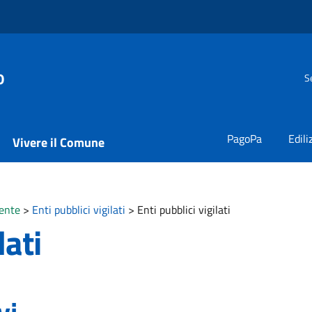
o
S
PagoPa
Edili
Vivere il Comune
ente
>
Enti pubblici vigilati
>
Enti pubblici vigilati
lati