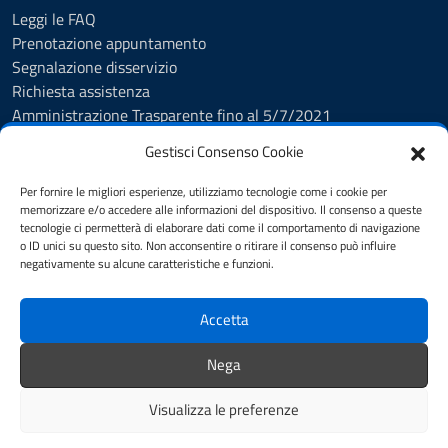
Leggi le FAQ
Prenotazione appuntamento
Segnalazione disservizio
Richiesta assistenza
Amministrazione Trasparente fino al 5/7/2021
Amministrazione Trasparente dal 5/7/2021
Gestisci Consenso Cookie
Albo Pretorio
Cookie Policy
Per fornire le migliori esperienze, utilizziamo tecnologie come i cookie per
Informativa privacy
memorizzare e/o accedere alle informazioni del dispositivo. Il consenso a queste
tecnologie ci permetterà di elaborare dati come il comportamento di navigazione
Dichiarazione di accessibilità
o ID unici su questo sito. Non acconsentire o ritirare il consenso può influire
Note legali
negativamente su alcune caratteristiche e funzioni.
Feedback
Accetta
SEGUICI SU
Nega
Facebook
Visualizza le preferenze