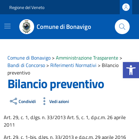
Vai ai contenuti
Vai al footer
Regione del Veneto
Comune di Bonavigo
Comune di Bonavigo
>
Amministrazione Trasparente
>
Apri la b
Bandi di Concorso
>
Riferimenti Normativi
>
Bilancio
preventivo
Bilancio preventivo
Condividi
Vedi azioni
Art. 29, c. 1, d.lgs. n. 33/2013 Art. 5, c. 1, d.p.c.m. 26 aprile
2011
Art. 29, c. 1-bis, d.lgs. n. 33/2013 e d.p.c.m. 29 aprile 2016