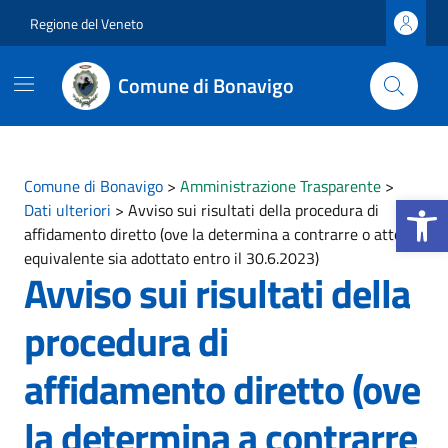
Vai ai contenuti
Vai al footer
Regione del Veneto
Comune di Bonavigo
Comune di Bonavigo
>
Amministrazione Trasparente
>
Apri la b
Dati ulteriori
>
Avviso sui risultati della procedura di
affidamento diretto (ove la determina a contrarre o atto
equivalente sia adottato entro il 30.6.2023)
Avviso sui risultati della
procedura di
affidamento diretto (ove
la determina a contrarre