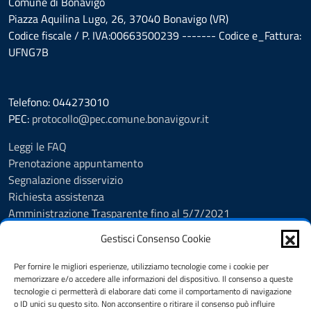
Comune di Bonavigo
Piazza Aquilina Lugo, 26, 37040 Bonavigo (VR)
Codice fiscale / P. IVA:00663500239 ------- Codice e_Fattura:
UFNG7B
Telefono: 044273010
PEC:
protocollo@pec.comune.bonavigo.vr.it
Leggi le FAQ
Prenotazione appuntamento
Segnalazione disservizio
Richiesta assistenza
Amministrazione Trasparente fino al 5/7/2021
Amministrazione Trasparente dal 5/7/2021
Gestisci Consenso Cookie
Albo Pretorio
Cookie Policy
Per fornire le migliori esperienze, utilizziamo tecnologie come i cookie per
Informativa privacy
memorizzare e/o accedere alle informazioni del dispositivo. Il consenso a queste
tecnologie ci permetterà di elaborare dati come il comportamento di navigazione
Dichiarazione di accessibilità
o ID unici su questo sito. Non acconsentire o ritirare il consenso può influire