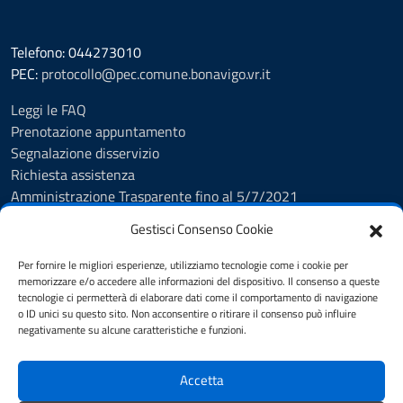
Telefono: 044273010
PEC:
protocollo@pec.comune.bonavigo.vr.it
Leggi le FAQ
Prenotazione appuntamento
Segnalazione disservizio
Richiesta assistenza
Amministrazione Trasparente fino al 5/7/2021
Amministrazione Trasparente dal 5/7/2021
Gestisci Consenso Cookie
Albo Pretorio
Cookie Policy
Per fornire le migliori esperienze, utilizziamo tecnologie come i cookie per
Informativa privacy
memorizzare e/o accedere alle informazioni del dispositivo. Il consenso a queste
tecnologie ci permetterà di elaborare dati come il comportamento di navigazione
Dichiarazione di accessibilità
o ID unici su questo sito. Non acconsentire o ritirare il consenso può influire
Note legali
negativamente su alcune caratteristiche e funzioni.
Feedback
Accetta