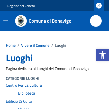
Vai ai contenuti
Vai al footer
Regione del Veneto
Comune di Bonavigo
Home
/
Vivere il Comune
/
Luoghi
Apri la b
Luoghi
Pagina dedicata ai Luoghi del Comune di Bonavigo
CATEGORIE LUOGHI
Centro Per La Cultura
Biblioteca
Edificio Di Culto